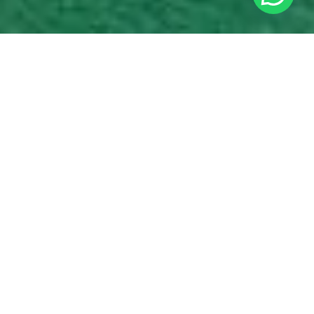
Del 8 al 16 de julio de 2024, Barcelona, la capital
mundial del hockey sobre césped, vibró al ritmo del
talento y la pasión en el Campus IDentity.
Durante
dos intensas semanas, casi 60 jóvenes deportistas
provenientes de Argentina, Chile, Estados Unidos y
diferentes regiones de España, como Cataluña, Madrid,
País Vasco, Valencia y Andalucía, se reunieron para
perfeccionar sus habilidades, aprender de leyendas del
deporte y vivir una experiencia inolvidable.
Un programa de alto
rendimiento integral
El Campus IDentity Barcelona no solo se enfocó en la