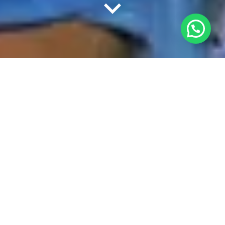
El equipo femenino de hockey sobre césped ha
construido una identidad sólida que se ha mantenido y
ampliado con el paso de los años. Antes de la creación
de Las Leonas en 2000, nadie hubiera imaginado que el
hockey se convertiría en el deporte en equipo con más
títulos en la historia del deporte argentino, y que estas
jugadoras inspirarían a cientos de mujeres a
practicarlo, transformándolo en el deporte femenino
más importante del país después del legado de Gabriela
Sabatini en el tenis.