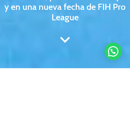
y en una nueva fecha de FIH Pro
League
El hockey sobre césped vive un momento de expansión
global, y el protagonismo de
Las Leonas
, la selección
femenina de Argentina, es un motor clave para el
desarrollo de este deporte en diversos rincones del
mundo, especialmente en Europa. En IDentity Campus
exploramos el impacto de las jugadoras argentinas en