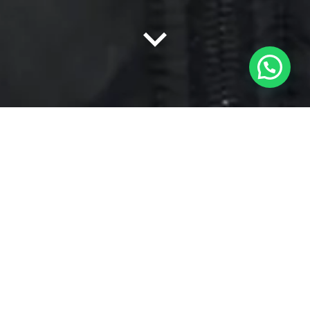
En el vibrante mundo del hockey sobre césped, Rocío
Sánchez Moccia se destaca por su habilidad en la
cancha, por su liderazgo y perseverancia. La capitana
de la Selección Argentina de Hockey sobre césped,
conocida como Las Leonas, fue seleccionada para portar
la bandera argentina en los
Juegos Olímpicos de París
2024
. Con una carrera impresionante y un espíritu
indomable, Rocío es un ejemplo para los jóvenes y
adolescentes que sueñan con alcanzar grandes logros en